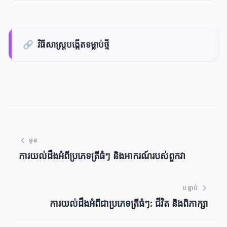
🔗
វិធីសាស្រ្តបង្កើតទម្លាប់ថ្មី
មុន
ការយល់ដឹងអំពីប្រភេទត្រីធំៗ និងអាករណ៍របស់ពួកវា
បន្ទាប់
ការយល់ដឹងអំពីជាប្រភេទត្រីធំៗ: ជីវិត និងពិភាក្សា