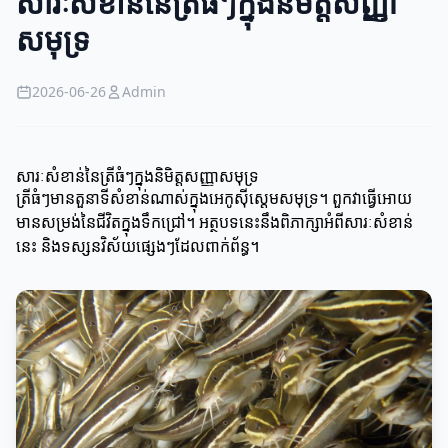
សារៈសំខាន់នៃត្រីធំៗក្នុងនិមិត្តសញ្ញា
សមុទ្រ
2026-06-26
Admin
សារៈសំខាន់នៃត្រីធំៗក្នុងនិមិត្តសញ្ញាសមុទ្រ
ត្រីធំៗមានតួនាទីសំខាន់ណាស់ក្នុងអេកូស៊ីស្តេមសមុទ្រ។ ពួកវាធ្វើអោយ
មានសម្រង់នៃជីវិតក្នុងទឹកជ្រៅ។ អត្ថបទនេះនឹងពិភាក្សាអំពីសារៈសំខាន់
នេះ និងទស្សនវិស័យផ្សេងៗដែលពាក់ព័ន្ធ។