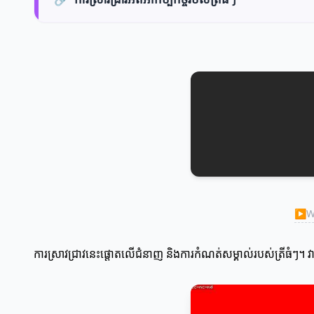
▶
W
ការស្រាវជ្រាវនេះផ្តោតលើជំនាញ និងការកំណត់សម្គាល់របស់ត្រីធំៗ។ វាគួ