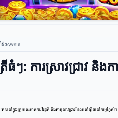
ាំនិងសុខភាព
រីធំៗ: ការស្រាវជ្រាវ និ
ប្រភេទនៅក្នុងក្រុមនេះមានការវិវត្តន៍ និងការស្រាវជ្រាវដែលនៅស្ថិតនៅកម្តៅខ្ពស