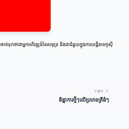
នចាត់ទុកថាជាអ្នកអភិវឌ្ឍន៍នៃសមុទ្រ និងជាជំនួយក្នុងការបង្កើតអេកូស៊ី
បន្ទាប់
និន្នាការថ្មីៗលើប្រភេទត្រីធំៗ