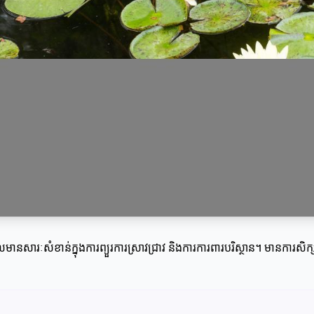
ែលមានសារៈសំខាន់ក្នុងការព្យួរការស្រាវជ្រាវ និងការការពារបរិស្ថាន។ មានការ