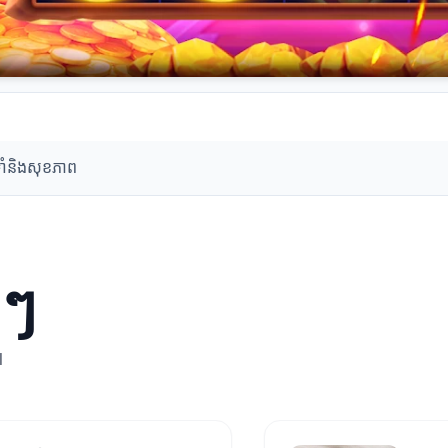
ាំនិងសុខភាព
ំៗ
។