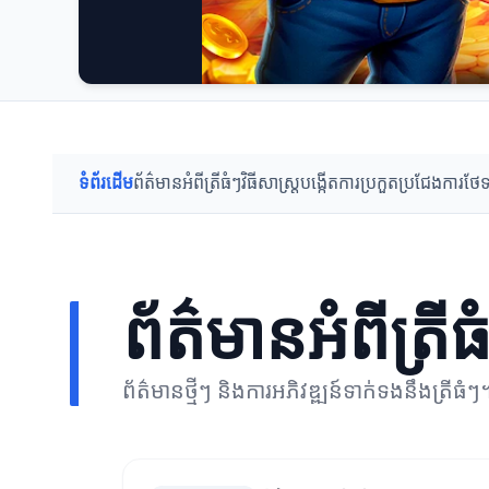
ទំព័រដើម
ព័ត៌មានអំពីត្រីធំៗ
វិធីសាស្រ្តបង្កើត
ការប្រកួតប្រជែង
ការថែទ
ព័ត៌មានអំពីត្រីធ
ព័ត៌មានថ្មីៗ និងការអភិវឌ្ឍន៍ទាក់ទងនឹងត្រីធំៗ