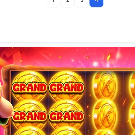
1
2
3
4