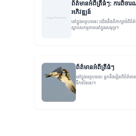
ព័ត៌មានអំពីត្រីធំៗ: ការពិច
អភិវឌ្ឍន៍
នៅក្នុងអត្ថបទនេះ យើងនឹងពិភាក្សាអំពីព័ត៌
ស្តាប់សកម្មភាពនៅក្នុងសមុទ្រ។
ព័ត៌មានអំពីត្រីធំៗ
នៅក្នុងអត្ថបទនេះ អ្នកនឹងរៀនពីព័ត៌មាន
ទឹកទាំងនេះ។