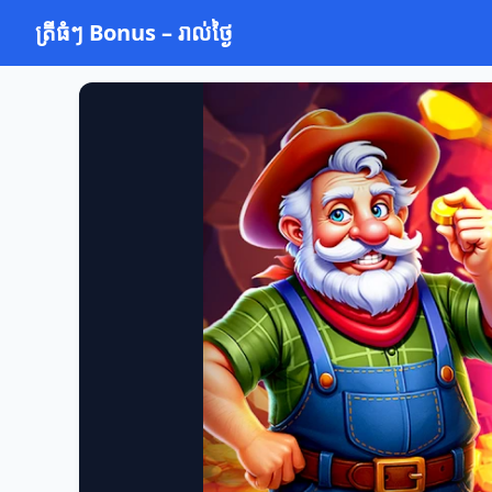
ត្រីធំៗ Bonus – រាល់ថ្ងៃ