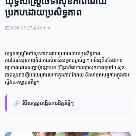
យុទ្ធសាស្ត្រថែទាំសុខភាពដោយ
ប្រកបដោយប្រសិទ្ធភាព
2026-06-27
Admin
យុទ្ធសាស្ត្រថែទាំសុខភាពដោយប្រកបដោយប្រសិទ្ធភាព
ការថែទាំសុខភាពគឺជាការសំខាន់សម្រាប់គ្រប់គ្នា។ វាមិនត្រឹមតែជាការ
ព្យាបាលរោគសញ្ញាប៉ុណ្ណោះទេ ប៉ុន្តែវាក៏ជាការ​រក្សាសុខភាពទូទៅ។ សុខ
ភាពល្អអាចធ្វើអោយអ្នករស់នៅក្នុងភាពរីករាយ និងមានសមត្ថភាពក្នុងការ
ធ្វើវាលកម្មប្រចាំថ្ងៃ។
🔗
វិធីសាស្រ្តបង្កើតការវិវត្តន៍ថ្មីៗ