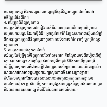
ការសម្រាកល្អ និងការព្យាបាលបញ្ហាផ្លូវចិត្តនឹងរួមបញ្ចូលដល់បំណង
អចិន្ត្រៃយ៍នៃជីវិត។
4. ការត្រួតពិនិត្យសុខភាព
ការត្រួតពិនិត្យសុខភាពជាទៀងទាត់គឺជាមធ្យោបាយដ៏មានប្រសិទ្ធភាព
សម្រាប់ការបង្ការនិងរកស៊ីជំងឺ។ អ្នកគួរតែទៅពិនិត្យសុខភាពជារៀងរាល់ឆ្នាំ
និងអនុវត្តការត្រួតពិនិត្យផ្សេងៗដូចជា ការប៉ះពាល់កំរិតខ្លាញ់ ឬកម្រិតស្ករ
សុខភាព។
5. ការប្រកាន់ខ្ជាប់ក្នុងការថែទាំ
យើងគួរតែឱ្យក្តីចូលចិត្តក្នុងការថែទាំសុខភាព និងស្វែងយល់ពីរបៀបដើម្បី
រក្សាសុខភាពល្អ។ ការប្រើប្រាស់វេទមន្តពីធម្មជាតិនិងការប្រើប្រាស់ថ្នាំ
ដើម្បីជួយសុខភាពគឺជាការធ្វើដែលត្រូវបានសិក្សាអោយបានយ៉ាងច្បាស់។
ដោយសារតែវាអាចជួយក្នុងការរក្សាសុខភាពមិនមានគ្រោះថ្នាក់។
កំហិតសកម្មភាពដែលបានសរសេរនេះអាចជួយអ្នកក្នុងការរក្សាសុខ
ភាពថែមទៀត។ ប្រសិនបើអ្នកអាចអនុវត្តតាមយុទ្ធសាស្ត្រទាំងអស់នេះ អ្នក
នឹងបានមានសុខភាពល្អ និងជីវិតដែលមានភាពរីករាយ។