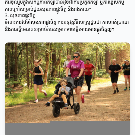
ការចូលរួមក្នុងសកម្មភាពកីឡាបានដូចជាការប្រកួតកីឡា ឬការធ្វើសកម្ម
ភាពក្រៅសម្រាប់ជួយសុខភាពផ្លូវចិត្ត និងរាងកាយ។
3. សុខភាពផ្លូវចិត្ត
ចំពោះការថែទាំសុខភាពផ្លូវចិត្ត ការអនុវត្តវិធីសាស្ត្រដូចជា ការហាត់ប្រាណ
និងការធ្វើមេរោគសម្រាប់ការសម្រាកអាចធ្វើអោយមានផ្លូវចិត្តល្អ។