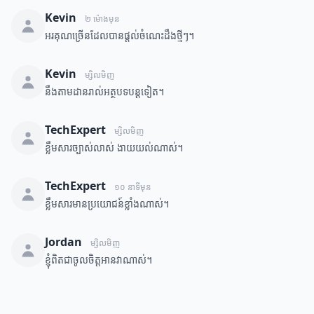
Kevin
២ ម៉ោងមុន
អរគុណច្រើនដែលបានផ្តល់ចំណេះដឹងថ្មីៗ។
Kevin
ម្សិលមិញ
នឹងតាមដានរាល់អត្ថបទបន្តទៀត។
TechExpert
ម្សិលមិញ
ខ្លឹមសារច្បាស់លាស់ ងាយយល់ណាស់។
TechExpert
១០ នាទីមុន
ខ្លឹមសារមានប្រយោជន៍ខ្លាំងណាស់។
Jordan
ម្សិលមិញ
ខ្ញុំពិតជាចូលចិត្តអានវាណាស់។