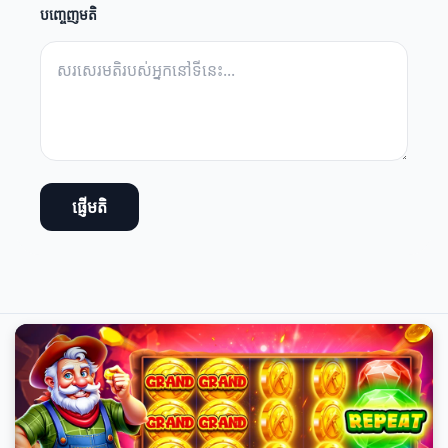
បញ្ចេញមតិ
ផ្ញើមតិ