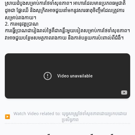
ស្រាយដំបូងសម្រាប់ការថែទាំសុខភាព។ អាហារដែលមានប្រភពធម្មជាតិ
ដូចជា ផ្លែឈើ និងសុក្រិតអាចជួយនាំមកនូវសារធាតុចិញ្ចឹមដែលត្រូវការ
សម្រាប់រាងកាយ។
2. ការអនុវត្តប្រាណ
ការធ្វើប្រាណជារៀងរាល់ថ្ងៃគឺជាគន្លឹះមួយទៀតសម្រាប់ការថែទាំសុខភាព។
វាអាចជួយបន្ថែមសមត្ថភាពរាងកាយ និងកាត់បន្ថយការប៉ះពាល់ពីជំងឺ។
Watch Video related to: យុទ្ធសាស្ត្រថែទាំសុខភាពដោយប្រកបដោយ
▶
ប្រសិទ្ធភាព