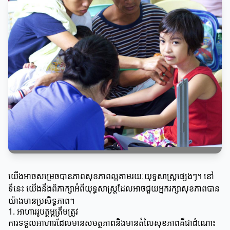
យើងអាចសម្រេចបានភាពសុខភាពល្អតាមរយៈយុទ្ធសាស្ត្រផ្សេងៗ។ នៅ
ទីនេះ យើងនឹងពិភាក្សាអំពីយុទ្ធសាស្ត្រដែលអាចជួយអ្នករក្សាសុខភាពបាន
យ៉ាងមានប្រសិទ្ធភាព។
1. អាហាររូបត្ថម្ភត្រឹមត្រូវ
ការទទួលអាហារដែលមានសមត្ថភាពនិងមានតំលៃសុខភាពគឺជាដំណោះ