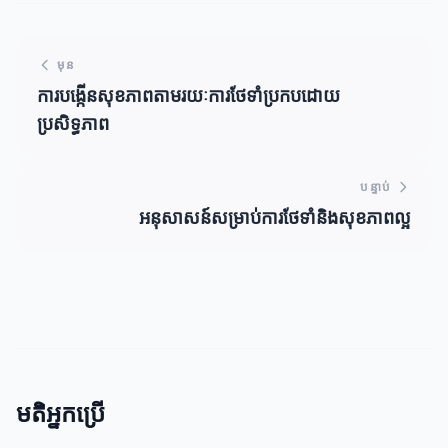
មុន
ការបង្កើនសុខភាពតាមរយៈការថែទាំប្រកបដោយ
ប្រសិទ្ធភាព
បន្ទាប់
អនុសាសន៍សម្រាប់ការថែទាំនិងសុខភាពល្អ
មតិអ្នកប្រើ