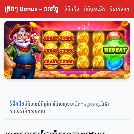
ត្រីធំៗ Bonus – រាល់ថ្ងៃ
ទំព័រដើម
អំពីពួកយើង
ទំនាក់ទំនង
ទំព័រដើម
ព័ត៌មានអំពីត្រីធំៗ
វិធីសាស្រ្តបង្កើត
ការប្រកួតប្រជែង
ការថែទាំនិងសុខភាព