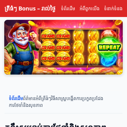
ត្រីធំៗ Bonus – រាល់ថ្ងៃ
ទំព័រដើម
អំពីពួកយើង
ទំនាក់ទំនង
ទំព័រដើម
ព័ត៌មានអំពីត្រីធំៗ
វិធីសាស្រ្តបង្កើត
ការប្រកួតប្រជែង
ការថែទាំនិងសុខភាព