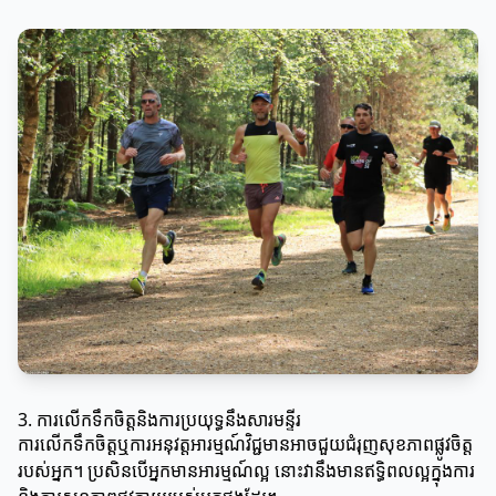
3. ការលើកទឹកចិត្តនិងការប្រយុទ្ធនឹងសារមន្ទីរ
ការលើកទឹកចិត្តឬការអនុវត្តអារម្មណ៍វិជ្ជមានអាចជួយជំរុញសុខភាពផ្លូវចិត្ត
របស់អ្នក។ ប្រសិនបើអ្នកមានអារម្មណ៍ល្អ នោះវានឹងមានឥទ្ធិពលល្អក្នុងការ