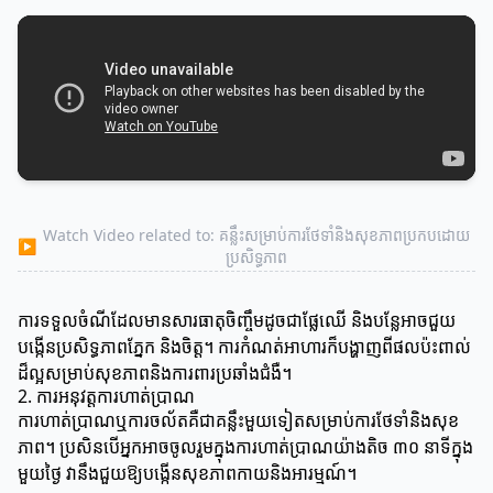
Watch Video related to: គន្លឹះសម្រាប់ការថែទាំនិងសុខភាពប្រកបដោយ
▶
ប្រសិទ្ធភាព
ការទទួលចំណីដែលមានសារធាតុចិញ្ចឹមដូចជាផ្លែឈើ និងបន្លែអាចជួយ
បង្កើនប្រសិទ្ធភាពភ្នែក និងចិត្ត។ ការកំណត់អាហារក៏បង្ហាញពីផលប៉ះពាល់
ដ៏ល្អសម្រាប់សុខភាពនិងការពារប្រឆាំងជំងឺ។
2. ការអនុវត្តការហាត់ប្រាណ
ការហាត់ប្រាណឬការចល័តគឺជាគន្លឹះមួយទៀតសម្រាប់ការថែទាំនិងសុខ
ភាព។ ប្រសិនបើអ្នកអាចចូលរួមក្នុងការហាត់ប្រាណយ៉ាងតិច ៣០ នាទីក្នុង
មួយថ្ងៃ វានឹងជួយឱ្យបង្កើនសុខភាពកាយនិងអារម្មណ៍។