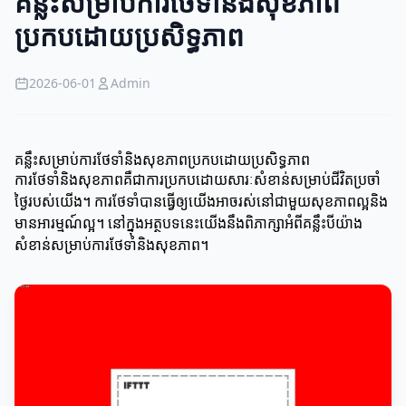
គន្លឹះសម្រាប់ការថែទាំនិងសុខភាព
ប្រកបដោយប្រសិទ្ធភាព
2026-06-01
Admin
គន្លឹះសម្រាប់ការថែទាំនិងសុខភាពប្រកបដោយប្រសិទ្ធភាព
ការថែទាំនិងសុខភាពគឺជាការប្រកបដោយសារៈសំខាន់សម្រាប់ជីវិតប្រចាំ
ថ្ងៃរបស់យើង។ ការថែទាំបានធ្វើឲ្យយើងអាចរស់នៅជាមួយសុខភាពល្អនិង
មានអារម្មណ៍ល្អ។ នៅក្នុងអត្ថបទនេះយើងនឹងពិភាក្សាអំពីគន្លឹះបីយ៉ាង
សំខាន់សម្រាប់ការថែទាំនិងសុខភាព។