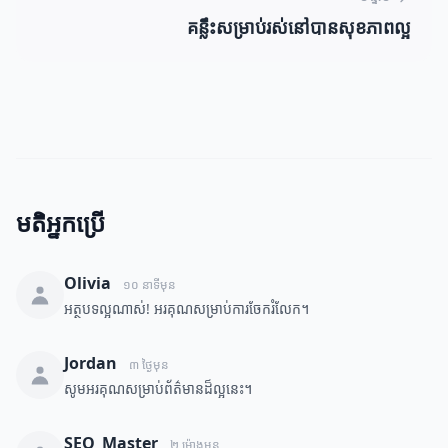
គន្លឹះសម្រាប់រស់នៅបានសុខភាពល្អ
មតិអ្នកប្រើ
Olivia
១០ នាទីមុន
អត្ថបទល្អណាស់! អរគុណសម្រាប់ការចែករំលែក។
Jordan
៣ ថ្ងៃមុន
សូមអរគុណសម្រាប់ព័ត៌មានដ៏ល្អនេះ។
SEO_Master
២ ម៉ោងមុន