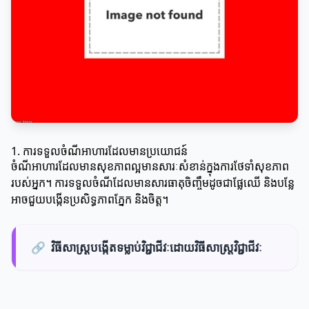
1. ការទទួលចំណីអាហារដែលមានប្រយោជន៍
ចំណីអាហារដែលមានសុខភាពល្អមានសារៈសំខាន់ក្នុងការថែទាំសុខភាព
របស់អ្នក។ ការទទួលចំណីដែលមានសារធាតុចិញ្ចឹមដូចជាផ្លែឈើ និងបន្លែ
អាចជួយបង្កើនប្រសិទ្ធភាពភ្នែក និងចិត្ត។
🔗
វិធីសាស្រ្តបង្កើតទម្លាប់វិជ្ជាជីវៈដោយវិធីសាស្រ្តវិជ្ជាជីវៈ