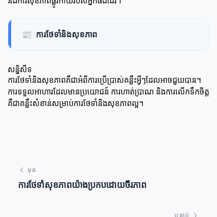
និងការសុខភាពផ្លូវកាយរបស់អ្នកផងដែរ។
📰
ការថែទាំនិងសុខភាព
សន្និសីទ
ការថែទាំនិងសុខភាពគឺជាអំពីការប្រើប្រាស់គន្លឹះអ្វីៗដែលអាចជួយបាន។
ការទទួលអាហារដែលមានប្រយោជន៍ ការហាត់ប្រាណ និងការលើកទឹកចិត្ត
គឺជាគន្លឹះសំខាន់សម្រាប់ការថែទាំនិងសុខភាពល្អ។
មុន
ការថែទាំសុខភាពយ៉ាងប្រកបដោយចីរភាព
បន្ទាប់