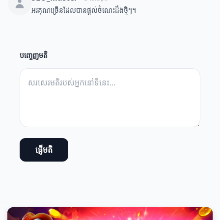
អរគុណច្រើនដែលបានផ្តល់ចំណេះដឹងថ្មីៗ។
បញ្ចេញមតិ
ផ្ញើមតិ