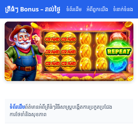
ត្រីធំៗ Bonus – រាល់ថ្ងៃ
ទំព័រដើម
អំពីពួកយើង
ទំនាក់ទំនង
ទំព័រដើម
ព័ត៌មានអំពីត្រីធំៗ
វិធីសាស្រ្តបង្កើត
ការប្រកួតប្រជែង
ការថែទាំនិងសុខភាព