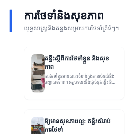
ការថែទាំនិងសុខភាព
យុទ្ធសាស្ត្រនិងគន្លងសម្រាប់ការថែទាំត្រីធំៗ។
គន្លឹះស្តីពីការថែទាំខ្លួន និងសុខ
ភាព
ការថែទាំខ្លួនមានសារៈសំខាន់ក្នុងការទប់ទល់នឹង
បញ្ហាសុខភាព។ អត្ថបទនេះនឹងផ្តល់នូវគន្លឹះ និង
យន្តការដែលអាចជួយឱ្យអ្នកមានសុខភាពល្អ។
ឱ្យមានសុខភាពល្អ: គន្លឹះសំរាប់
ការថែទាំ