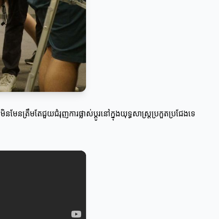
ិនមែនត្រឹមតែជួយជំរុញការផ្លាស់ប្តូរនៅក្នុងយុទ្ធសាស្ត្រប្រកួតប្រជែងទេ