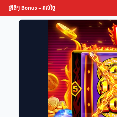
ត្រីធំៗ Bonus – រាល់ថ្ងៃ