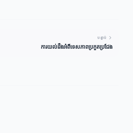
បន្ទាប់
ការយល់ដឹងអំពីទេសភាពប្រកួតប្រជែង