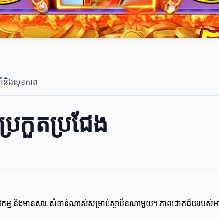
ាំនិងសុខភាព
ប្រកួតប្រជែង
អាជីវកម្ម និងមានសារៈសំខាន់ណាស់សម្រាប់ស្ថាប័នណាមួយ។ ភាពជោគជ័យរបស់អាជ