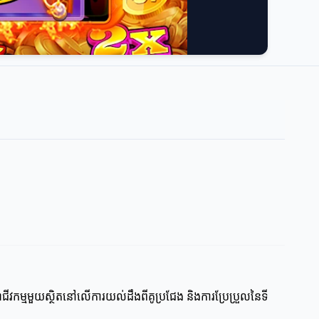
ីវកម្មមួយស្ថិតនៅលើការយល់ដឹងពីគូប្រជែង និងការប្រែប្រួលនៃទី