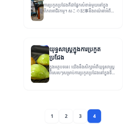
ការប្រកួតប្រជែងគឺជាផ្នែកសំខាន់មួយនៅក្នុង
ពិភពអាជីវកម្ម។ សこの記事នឹងពណ៌នា​អំពី​
យុទ្ធសាស្ត្រដែលអាចជួយអ្នកទទួលបានអត្ថ
ប្រយោជន៍។
យុទ្ធសាស្ត្រក្នុងការប្រកួត
ប្រជែង
ក្នុងអត្ថបទនេះ យើងនឹងសិក្សាអំពីយុទ្ធសាស្ត្រ
ពិសេសៗសម្រាប់ការប្រកួតប្រជែងនៅក្នុងទី
ផ្សារ។
1
2
3
4