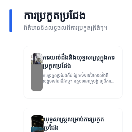
ការប្រកួតប្រជែង
ព័ត៌មាននិងលទ្ធផលពីការប្រកួតត្រីធំៗ។
ការយល់ដឹងនិងយុទ្ធសាស្ត្រក្នុងការ
ប្រកួតប្រជែង
ការប្រកួតប្រជែងគឺជាផ្នែកសំខាន់នៃការតាំងពី
សង្គមទៅអាជីវកម្ម។ អត្ថបទនេះគ្រូបង្ហាញពីការ
យល់ដឹងនិងយុទ្ធសាស្ត្រដែលអាចជួយអ្នកឈ្នះក្នុង
ការប្រកួតប្រជែង។
យុទ្ធសាស្ត្រសម្រាប់ការប្រកួត
ប្រជែង