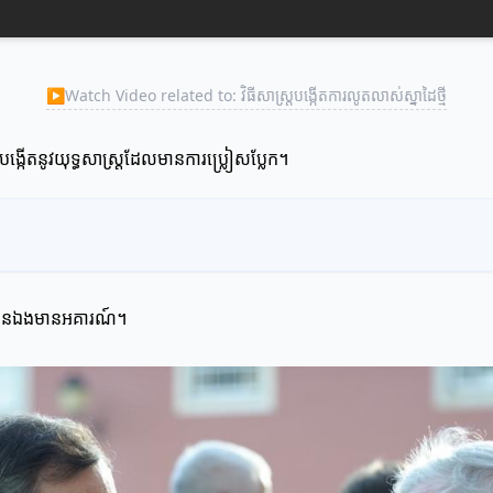
▶
Watch Video related to: វិធីសាស្រ្តបង្កើតការលូតលាស់ស្នាដៃថ្មី
ារបង្កើតនូវយុទ្ធសាស្ត្រដែលមានការប្រ្លៀសប្លែក។
យខ្លួនឯងមានអគារណ៍។