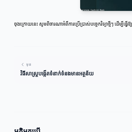
ចុងក្រោយនេះ សូមពិចារណាអំពីការប្រើប្រាស់បច្ចេកវិទ្យាថ្មីៗ ដើម្បីធ្
មុន
វិធីសាស្រ្តបង្កើតទំនាក់ទំនងមានអត្ថន័យ
មតិអ្នកប្រើ