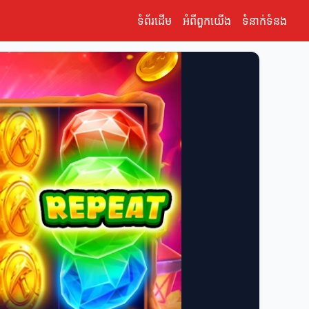
ទំព័រដើម
អំពីពួកយើង
ទំនាក់ទំនង