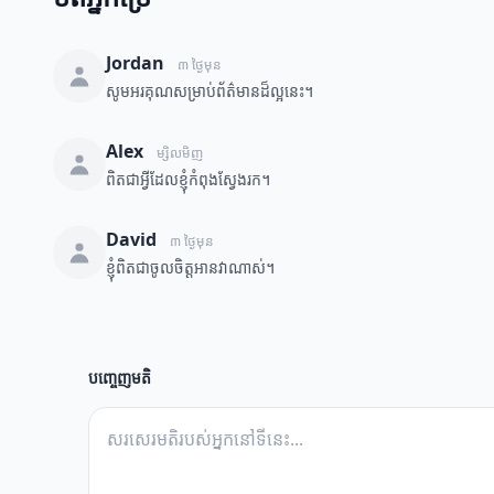
Jordan
៣ ថ្ងៃមុន
សូមអរគុណសម្រាប់ព័ត៌មានដ៏ល្អនេះ។
Alex
ម្សិលមិញ
ពិតជាអ្វីដែលខ្ញុំកំពុងស្វែងរក។
David
៣ ថ្ងៃមុន
ខ្ញុំពិតជាចូលចិត្តអានវាណាស់។
បញ្ចេញមតិ