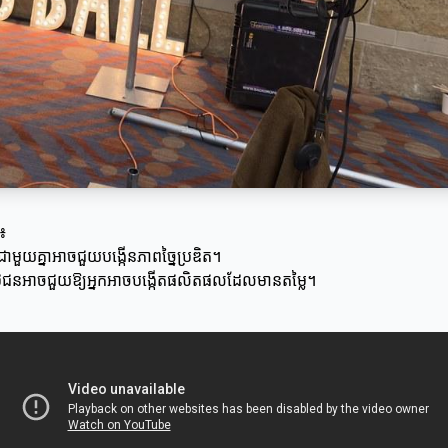
៖
មួយគ្នាអាចជួយបង្កើនភាពច្នៃប្រឌិត។
តិថិជនអាចជួយឱ្យអ្នកអាចបង្កើតផលិតផលដែលមានតម្លៃ។