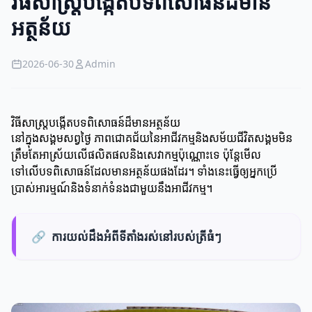
វិធីសាស្រ្តបង្កើតបទពិសោធន៍ដ៏មាន
អត្ថន័យ
2026-06-30
Admin
វិធីសាស្រ្តបង្កើតបទពិសោធន៍ដ៏មានអត្ថន័យ
នៅក្នុងសង្គមសព្វថ្ងៃ ភាពជោគជ័យនៃអាជីវកម្មនិងសម័យជីវិតសង្គមមិន
ត្រឹមតែអាស្រ័យលើផលិតផលនិងសេវាកម្មប៉ុណ្ណោះទេ ប៉ុន្តែមើល
ទៅលើបទពិសោធន៍ដែលមានអត្ថន័យផងដែរ។ ទាំងនេះធ្វើឲ្យអ្នកប្រើ
ប្រាស់អារម្មណ៍និងទំនាក់ទំនងជាមួយនឹងអាជីវកម្ម។
🔗
ការយល់ដឹងអំពីទីតាំងរស់នៅរបស់ត្រីធំៗ