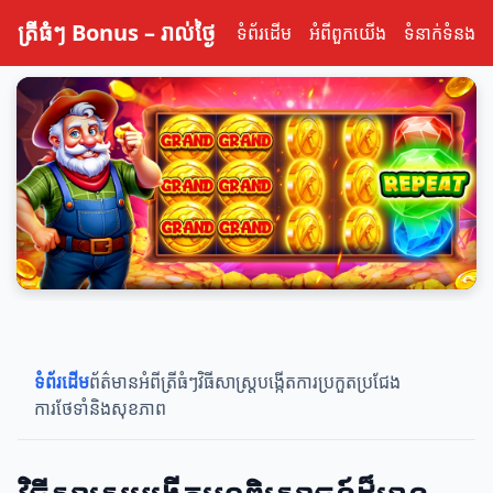
ត្រីធំៗ Bonus – រាល់ថ្ងៃ
ទំព័រដើម
អំពីពួកយើង
ទំនាក់ទំនង
ទំព័រដើម
ព័ត៌មានអំពីត្រីធំៗ
វិធីសាស្រ្តបង្កើត
ការប្រកួតប្រជែង
ការថែទាំនិងសុខភាព