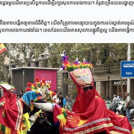
គន្លងមួយដ៏មានប្រសិទ្ធភាពដើម្បីរក្សាសុខភាពរាងកាយ។ គំរូជាច្រើនបានប
ឹងអាចបង្កើតឲ្យមានជំងឺចិត្ដ។ យើងក៏ត្រូវការមធ្យោបាយក្នុងការទប់ស្កាត់អារម្មណ
អសុខភាពរាងកាយផងដែរ។ ពេលដែលយើងមានសុខភាពផ្លូវចិត្តល្អ យើងអាចធ្វើក