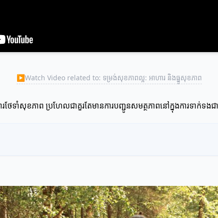
▶
Watch Video related to: ទម្រង់សុខភាពល្អ: អាហារ និងធ្នូសុខភាព
កការថែទាំសុខភាព ប្រហែលជាគួរតែមានការបញ្ជូនសមត្ថភាពនៅក្នុងការទាក់ទងជា