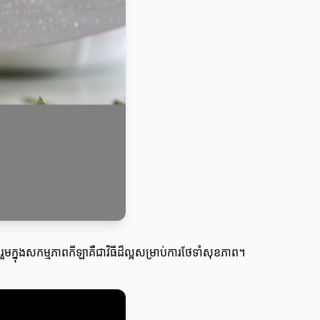
រួមក្នុងសកម្មភាពកីឡាគឺជាវិធីដ៏ល្អសម្រាប់ការថែទាំសុខភាព។