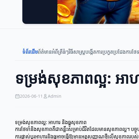
ទំព័រដើម
ព័ត៌មានអំពីត្រីធំៗ
វិធីសាស្រ្តបង្កើត
ការប្រកួតប្រជែង
ការថែទ
ទម្រង់សុខភាពល្អ: អាហ
2026-06-11
Admin
ទម្រង់សុខភាពល្អ: អាហារ និងធ្នូសុខភាព
ការថែទាំនិងសុខភាពគឺជាគន្លឹះសម្រាប់ជីវិតដែលមានសុខភាពល្អ។ បច្ច
ការផ្លាស់ប្តូរអាហារនិងធ្នូអាចធ្វើឱ្យមានអត្តសញ្ញាណថ្មីលើសុខភាពរ