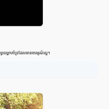
មួយអ្នកគាំទ្រដែលមានអារម្មណ៍ល្អ។