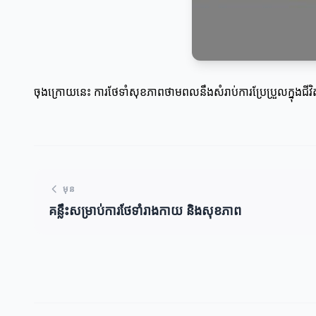
ចុងក្រោយនេះ ការថែទាំសុខភាពថាមពលនឹងសំរាប់ការប្រែប្រួលក្នុងជីវិ
មុន
គន្លឹះសម្រាប់ការថែទាំរាងកាយ និងសុខភាព