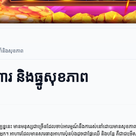
ាំនិងសុខភាព
ារ និងធ្នូសុខភាព
ុប្បន្ននេះ មានមនុស្សជាច្រើនដែលចាប់អារម្មណ៍នឹងការរស់នៅដោយមានសុខភាពល្អ
បស់អ្នក។ អាហារដែលមានសារធាតុអាហារប៉ុនប៉ងដូចជាផ្លែឈើ និងបន្លែ គឺជាជម្រើ