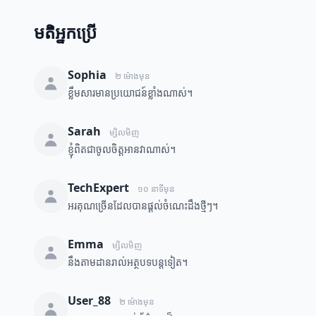
មតិអ្នកប្រើ
Sophia
២ ម៉ោងមុន
ខ្លឹមសារមានប្រយោជន៍ខ្លាំងណាស់។
Sarah
ម្សិលមិញ
ខ្ញុំពិតជាចូលចិត្តអានវាណាស់។
TechExpert
១០ នាទីមុន
អរគុណច្រើនដែលបានផ្តល់ចំណេះដឹងថ្មីៗ។
Emma
ម្សិលមិញ
នឹងតាមដានរាល់អត្ថបទបន្តទៀត។
User_88
២ ម៉ោងមុន