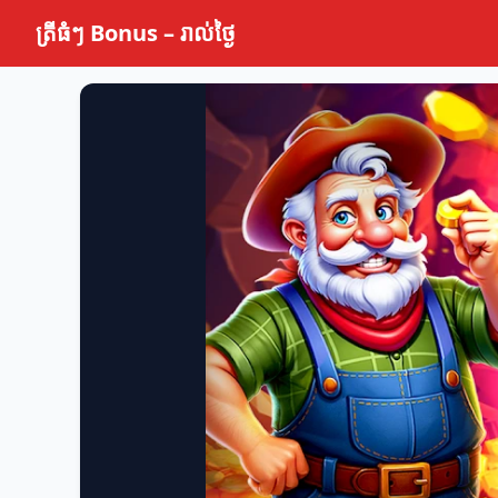
ត្រីធំៗ Bonus – រាល់ថ្ងៃ