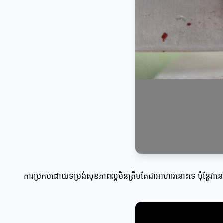
ការប្រកបដោយទម្រង់សុខភាពល្អមិនត្រឹមតែជាអាហារនោះទេ ប៉ុន្តែវានៅក្ន