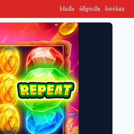
ទំព័រដើម
អំពីពួកយើង
ទំនាក់ទំនង