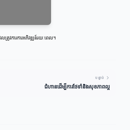
ដែលត្រូវការការអភិវឌ្ឍន៍រយៈពេល។
បន្ទាប់
ជំហានដើម្បីការថែទាំនិងសុខភាពល្អ