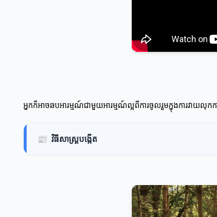
អ្នកក៏អាចឆបអារម្មណ៍ជាមួយអារម្មណ៍ល្អពីការចូលរួមក្នុងការវាយលុ
📰
វិធីសាស្រ្តបង្កើត