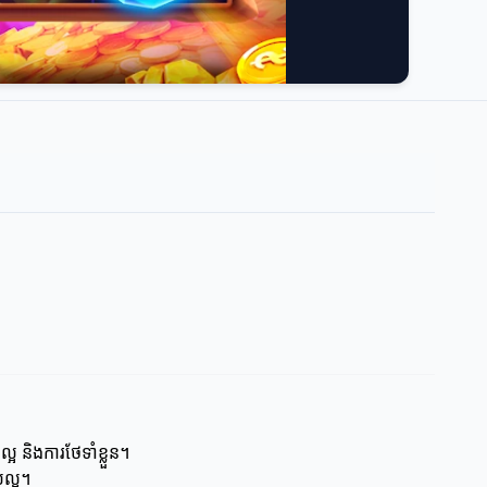
 និងការថែទាំខ្លួន។
សល្អ។