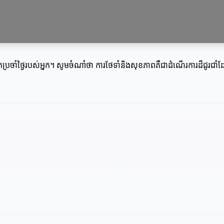
តប្រចាំថ្ងៃរបស់អ្នក។ សូមចំណាំថា ការថែទាំនិងសុខភាពគឺជាដំណើរការដ៏ជូរជាំ