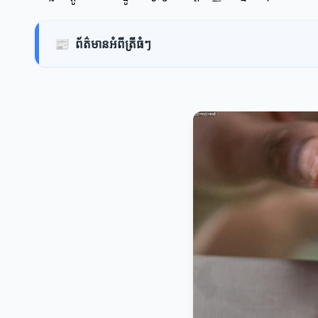
📰
ព័ត៌មានអំពីត្រីធំៗ