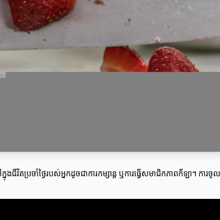
ុងជីវិតប្រចាំថ្ងៃរបស់អ្នកដូចជាការកម្សាន្ត ឬការធ្វើសមាជិកភាពកីឡា។ ការចូល