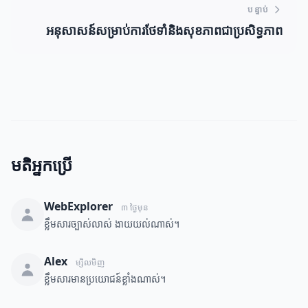
បន្ទាប់
អនុសាសន៍សម្រាប់ការថែទាំនិងសុខភាពជាប្រសិទ្ធភាព
មតិអ្នកប្រើ
WebExplorer
៣ ថ្ងៃមុន
ខ្លឹមសារច្បាស់លាស់ ងាយយល់ណាស់។
Alex
ម្សិលមិញ
ខ្លឹមសារមានប្រយោជន៍ខ្លាំងណាស់។