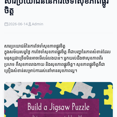
សារប្រយោជន៍នៃការថែទាំសុខភាពផ្លូវ
ចិត្ត
2026-06-14
Admin
សារប្រយោជន៍នៃការថែទាំសុខភាពផ្លូវចិត្ត
ក្នុងសម័យសព្វថ្ងៃ ការថែទាំសុខភាពផ្លូវចិត្ត គឺជាបញ្ហានៃភាពសំខាន់ដែល
មនុស្សជាច្រើនមិនអាចមើលរំលងបាន។ អ្នកយល់ដឹងថាសុខភាពពីរ
ប្រភេទ គឺសុខភាពរាងកាយ និងសុខភាពផ្លូវចិត្ត។ សុខភាពផ្លូវចិត្តគឺជា
គ្រឿងសំខាន់សម្រាប់ការរស់នៅមានសុខភាពល្អ។