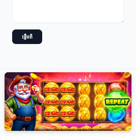
ផ្ញើមតិ