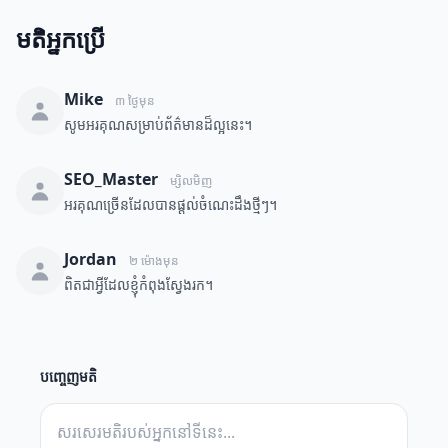
មតិអ្នកប្រើ
Mike
៣ ថ្ងៃមុន
សូមអរគុណសម្រាប់ព័ត៌មានដ៏ល្អនេះ។
SEO_Master
ម្សិលមិញ
អរគុណច្រើនដែលបានផ្តល់ចំណេះដឹងថ្មីៗ។
Jordan
២ ម៉ោងមុន
ពិតជាអ្វីដែលខ្ញុំកំពុងស្វែងរក។
បញ្ចេញមតិ