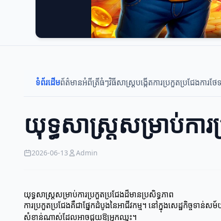
ទំព័រដើម
ព័ត៌មានអំពីត្រីធំៗ
វិធីសាស្រ្តបង្កើត
ការប្រកួតប្រជែង
ការថែទ
យុទ្ធសាស្ត្រសម្រាប់ការ
2026-06-13
Admin
យុទ្ធសាស្ត្រសម្រាប់ការប្រកួតប្រជែងដ៏មានប្រសិទ្ធភាព
ការប្រកួតប្រជែងគឺជាផ្នែកដំបូងនៃអាជីវកម្ម។ នៅក្នុងសេដ្ឋកិច្ចទាន់សម័
សំខាន់ណាស់ដែលអាចជួយឱ្យអ្នកឈ្នះ។