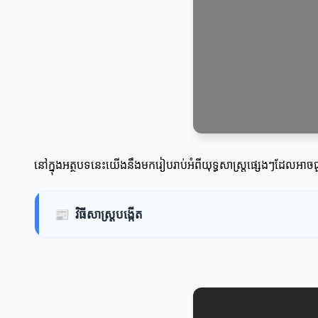
នៅក្នុងអត្ថបទនេះយើងនឹងមករៀបរាប់អំពីយុទ្ធសាស្ត្រផ្សេងៗដែលអាចជួយ
📰
វិធីសាស្រ្តបង្កើត