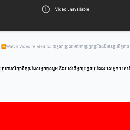
▶
Watch Video related to: យុទ្ធសាស្ត្រសម្រាប់ការប្រកួតប្រជែងដ៏មានប្រសិទ្ធភាព
កត្រូវការសិក្សាទីផ្សារដែលអ្នកចូលរួម និងយល់ពីអ្នកប្រកួតប្រជែងរបស់អ្នក។ 