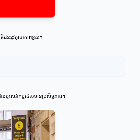
អតិថិជននូវគុណភាពខ្ពស់។
ផលិតផលឬសេវាកម្មដែលមានប្រសិទ្ធភាព។