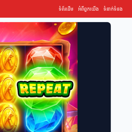
ទំព័រដើម
អំពីពួកយើង
ទំនាក់ទំនង