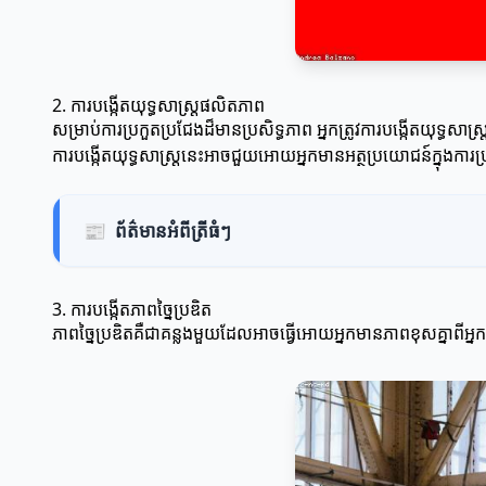
2. ការបង្កើតយុទ្ធសាស្ត្រផលិតភាព
សម្រាប់ការប្រកួតប្រជែងដ៏មានប្រសិទ្ធភាព អ្នកត្រូវការបង្កើតយុទ្ធស
ការបង្កើតយុទ្ធសាស្ត្រនេះអាចជួយអោយអ្នកមានអត្ថប្រយោជន៍ក្នុងការប
📰
ព័ត៌មានអំពីត្រីធំៗ
3. ការបង្កើតភាពច្នៃប្រឌិត
ភាពច្នៃប្រឌិតគឺជាគន្លងមួយដែលអាចធ្វើអោយអ្នកមានភាពខុសគ្នាពីអ្នកប