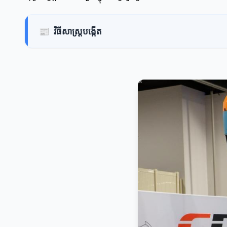
📰
វិធីសាស្រ្តបង្កើត