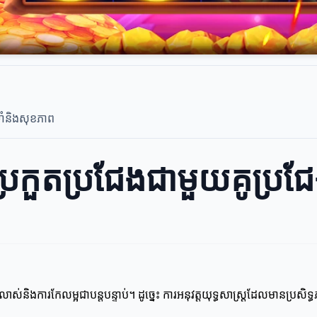
ាំនិងសុខភាព
រប្រកួតប្រជែងជាមួយគូប្រជ
តលាស់និងការកែលម្អជាបន្តបន្ទាប់។ ដូច្នេះ ការអនុវត្តយុទ្ធសាស្ត្រដែលមានប្រសិ