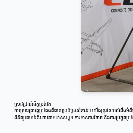
ស្រាវជ្រាវអំពីគូប្រជែង
ការស្រាវជ្រាវគូប្រជែងគឺជាគន្លងដំបូងសំខាន់។ យើងត្រូវតែយល់ដឹងអំ
ពិនិត្យគេហទំព័រ ការតាមដានសង្គម ការអានការវិភាគ និងការប្រកួតប្រ