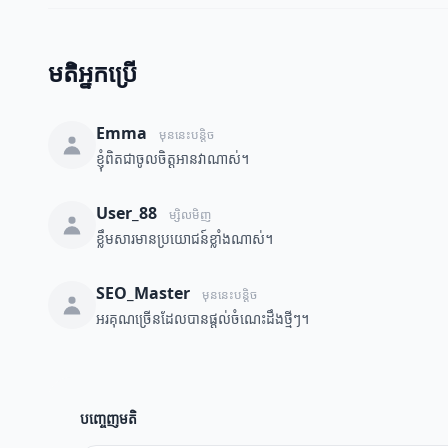
មតិអ្នកប្រើ
Emma
មុននេះបន្តិច
ខ្ញុំពិតជាចូលចិត្តអានវាណាស់។
User_88
ម្សិលមិញ
ខ្លឹមសារមានប្រយោជន៍ខ្លាំងណាស់។
SEO_Master
មុននេះបន្តិច
អរគុណច្រើនដែលបានផ្តល់ចំណេះដឹងថ្មីៗ។
បញ្ចេញមតិ