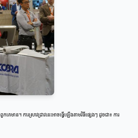
ពួកគេមាន។ ការស្រាវជ្រាវនេះអាចធ្វើឡើងតាមវិធីផ្សេងៗ ដូចជា៖ ការ