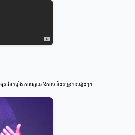
ត្រានៃកម្លាំង ការខ្សោយ ឱកាស និងតម្រូវការផ្សេងៗ។