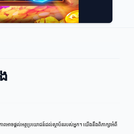
ែង
ទ្ធភាពអាចផ្តល់អត្ថប្រយោជន៍ដល់ស្ថាប័នរបស់អ្នក។ យើងនឹងពិភាក្សាអំពី