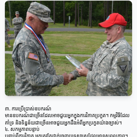
៣. ការប្រើប្រាស់ឧបករណ៍
មានឧបករណ៍ជាច្រើនដែលអាចជួយអ្នកក្នុងការវិភាគប្រកួត។ កម្មវិធីដែល
គាំទ្រ និងទិន្នន័យជាច្រើនអាចជួយអ្នកដឹងអំពីអ្នកប្រកួតយ៉ាងច្បាស់។
៤. សកម្មភាពបន្ទាប់
បន្ទាប់ពីការវិភាគ អ្នកត្រូវតែដាក់ចេញយុទ្ធសាស្ត្រដែលមានសុពលភាព។