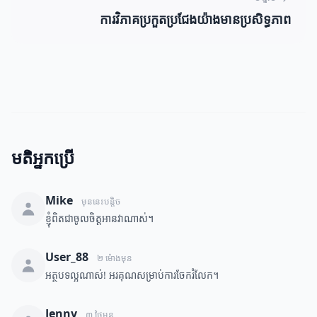
ការវិភាគប្រកួតប្រជែងយ៉ាងមានប្រសិទ្ធភាព
មតិអ្នកប្រើ
Mike
មុននេះបន្តិច
ខ្ញុំពិតជាចូលចិត្តអានវាណាស់។
User_88
២ ម៉ោងមុន
អត្ថបទល្អណាស់! អរគុណសម្រាប់ការចែករំលែក។
Jenny
៣ ថ្ងៃមុន