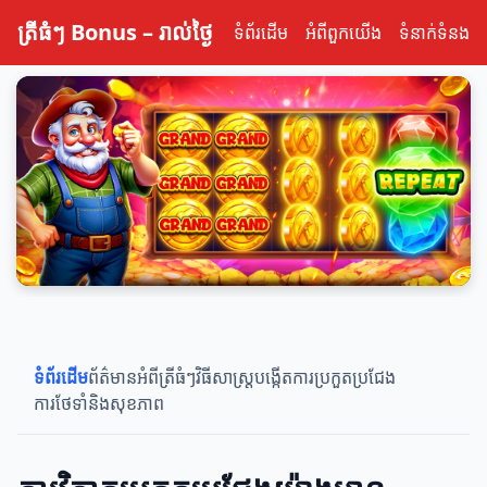
ត្រីធំៗ Bonus – រាល់ថ្ងៃ
ទំព័រដើម
អំពីពួកយើង
ទំនាក់ទំនង
ទំព័រដើម
ព័ត៌មានអំពីត្រីធំៗ
វិធីសាស្រ្តបង្កើត
ការប្រកួតប្រជែង
ការថែទាំនិងសុខភាព