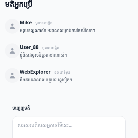
មតិអ្នកប្រើ
Mike
មុននេះបន្តិច
អត្ថបទល្អណាស់! អរគុណសម្រាប់ការចែករំលែក។
User_88
មុននេះបន្តិច
ខ្ញុំពិតជាចូលចិត្តអានវាណាស់។
WebExplorer
១០ នាទីមុន
នឹងតាមដានរាល់អត្ថបទបន្តទៀត។
បញ្ចេញមតិ