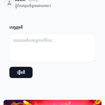
ម្សិលមិញ
ខ្ញុំពិតជាចូលចិត្តអានវាណាស់។
បញ្ចេញមតិ
ផ្ញើមតិ