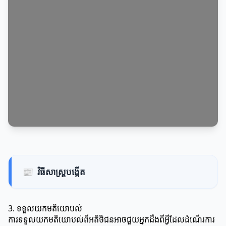
📰
វិធីសាស្រ្តបង្កើត
3. ទទួលយកមតិយោបល់
ការទទួលយកមតិយោបល់ពីអតិថិជនអាចជួយអ្នកដឹងពីអ្វីដែលដំណើរការ