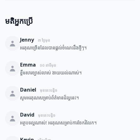
មតិអ្នកប្រើ
Jenny
៣ ថ្ងៃមុន
អរគុណច្រើនដែលបានផ្តល់ចំណេះដឹងថ្មីៗ។
Emma
១០ នាទីមុន
ខ្លឹមសារច្បាស់លាស់ ងាយយល់ណាស់។
Daniel
មុននេះបន្តិច
សូមអរគុណសម្រាប់ព័ត៌មានដ៏ល្អនេះ។
David
មុននេះបន្តិច
អត្ថបទល្អណាស់! អរគុណសម្រាប់ការចែករំលែក។
Kevin