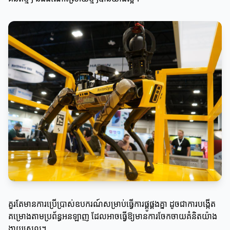
គួរតែមានការប្រើប្រាស់ឧបករណ៍សម្រាប់ធ្វើការផ្គូផ្គងគ្នា ដូចជាការបង្កើត
គម្រោងតាមប្រព័ន្ធអនឡាញ ដែលអាចធ្វើឱ្យមានការចែកចាយគំនិតយ៉ាង
ងាយស្រួល។